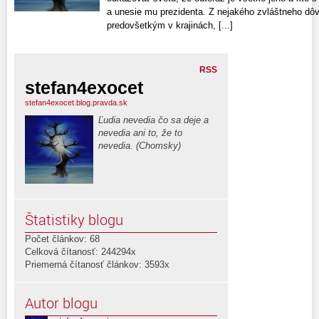
a unesie mu prezidenta. Z nejakého zvláštneho dô
predovšetkým v krajinách, [...]
RSS
stefan4exocet
stefan4exocet.blog.pravda.sk
Ľudia nevedia čo sa deje a
nevedia ani to, že to
nevedia. (Chomsky)
Štatistiky blogu
Počet článkov: 68
Celková čítanosť: 244294x
Priemerná čítanosť článkov: 3593x
Autor blogu