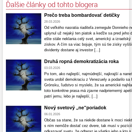
Ďalšie články od tohto blogera
Prečo treba bombardovať detičky
28.03.2026
Od veľkého nasratia riaditeľa zemegule Donnieho 
uplynul už nejaký ten piatok a keďže sa pred jeho
ešte stále neklania celý svet, americký a izraelsk
ziskov. A čím sa viac bojuje, tým sú tie zisky vyš
dividenty dostane aj investor [...]
Druhá ropná demokratizácia roka
03.03.2026
Po tom, ako najlepší, najmúdrejší, najkrajší a nan
sveta urobil demokraciu z Venezuely a podarilo sa 
Grónsku, ľudstvo si myslelo, že sa americké najhla
toto konkrétne prasa má zjavne nadpriemerný apetí
patrí jemu, lebo je najlepší, [...]
Nový svetový „ne“poriadok
06.01.2026
Občas sa stane, že sa niekde dostane k moci niekt
s ním nemôže dostať cez dvere, tak musí v pozícií
odkazovať svetu, že odteraz je všetko jeho a kto s