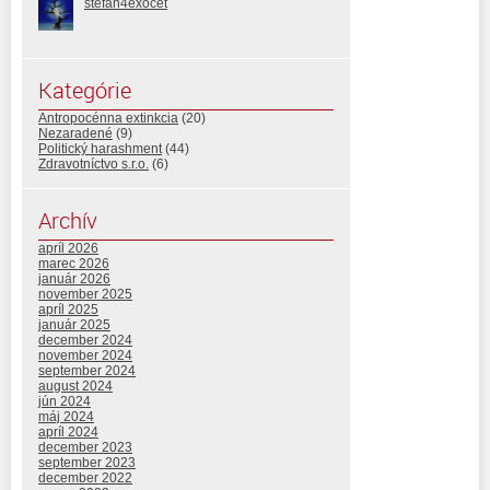
stefan4exocet
Kategórie
Antropocénna extinkcia
(20)
Nezaradené
(9)
Politický harashment
(44)
Zdravotníctvo s.r.o.
(6)
Archív
apríl 2026
marec 2026
január 2026
november 2025
apríl 2025
január 2025
december 2024
november 2024
september 2024
august 2024
jún 2024
máj 2024
apríl 2024
december 2023
september 2023
december 2022