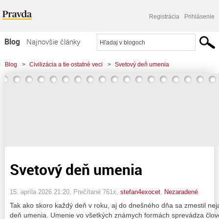
Registrácia
Prihlásenie
Blog
Najnovšie články
Najčítanejšie články
Blog
>
Civilizácia a tie ostatné veci
>
Svetový deň umenia
Najkomentovanejšie články
Zoznam blogov
Komerčné blogy
Svetový deň umenia
15. apríla 2026 21:20
, Prečítané 761x,
stefan4exocet
,
Nezaradené
Tak ako skoro každý deň v roku, aj do dnešného dňa sa zmestil nej
deň umenia. Umenie vo všetkých známych formách sprevádza člove