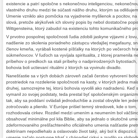
existencie a patrí spoločne s nekonečnou inteligenciou, nekonečnou 
vlastného druhu medzi tie súčasti nášho druhu, ktorým sa odlišujeme
Umenie vzniklo ako pomôcka na vyjadrenie myšlienok a pocitov, na
slová, pretože akýkoľvek ich slovný popis by nebol dostatočne po
Wittgensteina, ktorý zabudol na existenciu tohto komunikačného pro
V prvotno pospolnej spoločnosti ľudia zdobili jaskyne výjavmi z lovu,
nadšenie zo skolenia poriadneho zástupcu vtedajšej megafauny, sna
členov kmeňa, vyrábali kostené píšťalky na ktorých po večeroch hrali
súkmeňovcov. V ľuďoch sa vyvíjala spiritualita, z ktorej pramenila n
príbehov o predkoch sa stali príbehy o nadprirodzených bytostiach, 
bohovia boli uctievaní rituálmi z ktorých sa vyvinulo divadlo.
Nanešťastie sa v tých dobách zároveň začali čerstvo vytvorení boh
prostriedok na rozdelenie spoločnosti na kasty, v ktorých jedna ma
druhej, samozrejme tej, ktorú bohovia vyvolili ako nadradenú. Keď s
vymanil zo svojej podstaty, teda prestal byť spoločenským organiz
tak, aby sa poddaní ovládali jednoduchšie a zostal obvykle len jede
zotročovalo a plienilo. V Európe prišiel temný stredovek, kde o tom,
rozhodovala cirkev. Rozdiel medzi umením a neumením bol väčšino
obsahovať minimálne pol kila Biblie, aby sa jednalo o skutočné ume
zdeformovaného prešľachteného oficiálneho umenia našťastie pretr
doktrínam nepodliehalo a oslavovalo život taký, aký bol k dispozícií.
umenie začalo postupne trhať z chápadiel cirkvi a zrodilo sa slobo