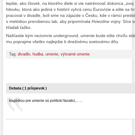
lepšie, ako človek, na ktorého diele si vie natrénovať dokonca „svoj v
hitovku, ktorá ako jediná v histórií vyhrá cenu Eurovízie a ešte sa 
pracoval v divadle, boli sme na zájazde v Česku, kde v rámci preds
s melódiou prerobenou tak, aby pripomínala Hviezdne vojny. Síce s
hľadali ťažko.
Našťastie kým nezomrie underground, umenie bude ešte chvíľu stá
mu poprajme všetko najlepšie k dnešnému svetovému dňu.
Tag:
divadlo
,
hudba
,
umenie
,
výtvarné umenie
Debata ( 1 príspevok )
tragédiou pre umenie sú politickí fanatici,... ...