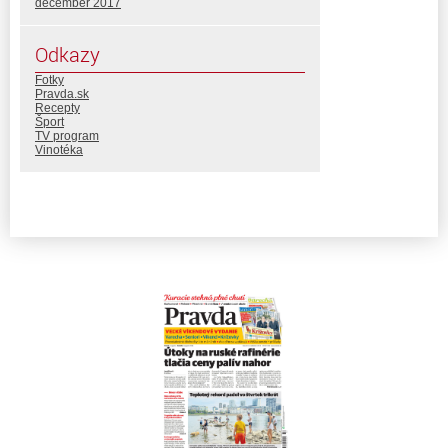
december 2017
Odkazy
Fotky
Pravda.sk
Recepty
Šport
TV program
Vinotéka