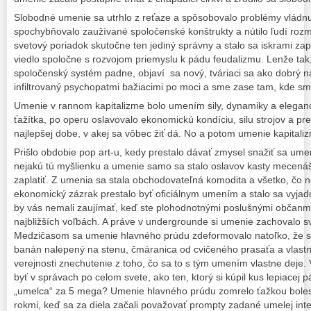
Slobodné umenie sa utrhlo z reťaze a spôsobovalo problémy vládnu
spochybňovalo zaužívané spoločenské konštrukty a nútilo ľudí rozmý
svetový poriadok skutočne ten jediný správny a stalo sa iskrami zap
viedlo spoločne s rozvojom priemyslu k pádu feudalizmu. Lenže tak
spoločenský systém padne, objaví sa nový, tváriaci sa ako dobrý ná
infiltrovaný psychopatmi bažiacimi po moci a sme zase tam, kde sm
Umenie v rannom kapitalizme bolo umením sily, dynamiky a eleganc
ťažítka, po operu oslavovalo ekonomickú kondíciu, silu strojov a pres
najlepšej dobe, v akej sa vôbec žiť dá. No a potom umenie kapitalizmu
Prišlo obdobie pop art-u, kedy prestalo dávať zmysel snažiť sa ume
nejakú tú myšlienku a umenie samo sa stalo oslavov kasty mecená
zaplatiť. Z umenia sa stala obchodovateľná komodita a všetko, čo 
ekonomický zázrak prestalo byť oficiálnym umením a stalo sa vyjadr
by vás nemali zaujímať, keď ste plohodnotnými poslušnými občanmi 
najbližších voľbách. A práve v undergrounde si umenie zachovalo svo
Medzičasom sa umenie hlavného prúdu zdeformovalo natoľko, že sa
banán nalepený na stenu, čmáranica od cvičeného prasaťa a vlastn
verejnosti znechutenie z toho, čo sa to s tým umením vlastne deje. 
byť v správach po celom svete, ako ten, ktorý si kúpil kus lepiacej p
„umelca“ za 5 mega? Umenie hlavného prúdu zomrelo ťažkou bolest
rokmi, keď sa za diela začali považovať prompty zadané umelej intel