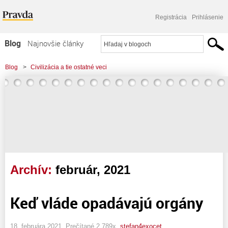
Registrácia
Prihlásenie
Blog
Najnovšie články
Najčítanejšie články
Blog
>
Civilizácia a tie ostatné veci
Najkomentovanejšie články
Zoznam blogov
Komerčné blogy
Archív:
február, 2021
Keď vláde opadávajú orgány
18. februára 2021, Prečítané 2 789x,
stefan4exocet