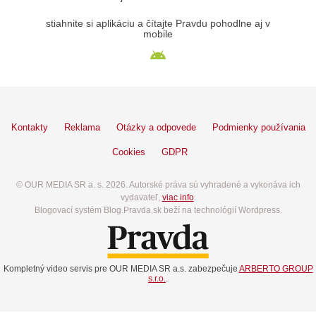
stiahnite si aplikáciu a čítajte Pravdu pohodlne aj v
mobile
Kontakty
Reklama
Otázky a odpovede
Podmienky používania
Cookies
GDPR
© OUR MEDIA SR a. s. 2026. Autorské práva sú vyhradené a vykonáva ich
vydavateľ,
viac info
.
Blogovací systém Blog.Pravda.sk beží na technológií Wordpress.
Kompletný video servis pre OUR MEDIA SR a.s. zabezpečuje
ARBERTO GROUP
s.r.o.
.