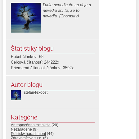
Ľudia nevedia čo sa deje a
nevedia ani to, že to
nevedia. (Chomsky)
Štatistiky blogu
Počet článkov: 68
Celková čítanosť: 244222x
Priemerná čítanosť článkov: 3592x
Autor blogu
stefan4exocet
Kategórie
Antropocénna extinkcia
(20)
Nezaradené
(9)
Politický harashment
(44)
Zdravotníctvo s.r.o.
(6)