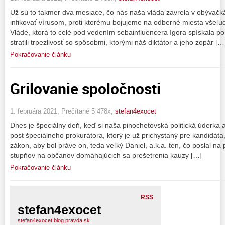
Už sú to takmer dva mesiace, čo nás naša vláda zavrela v obývač
infikovať vírusom, proti ktorému bojujeme na odberné miesta všeľ
Vláde, ktorá to celé pod vedením sebainfluencera Igora spískala po
stratili trpezlivosť so spôsobmi, ktorými náš diktátor a jeho zopár […
Pokračovanie článku
Grilovanie spoločnosti
1. februára 2021, Prečítané 5 478x,
stefan4exocet
Dnes je špeciálny deň, keď si naša pinochetovská politická úderka 
post špeciálneho prokurátora, ktorý je už prichystaný pre kandidáta
zákon, aby bol práve on, teda veľký Daniel, a.k.a. ten, čo poslal na
stupňov na občanov domáhajúcich sa prešetrenia kauzy […]
Pokračovanie článku
RSS
stefan4exocet
stefan4exocet.blog.pravda.sk