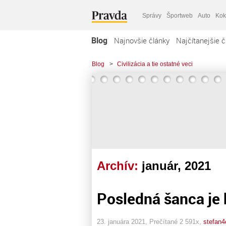
Správy
Športweb
Auto
Kok
Blog
Najnovšie články
Najčítanejšie č
Blog
>
Civilizácia a tie ostatné veci
Archív:
január, 2021
Posledná šanca je 
23. januára 2021, Prečítané 2 591x,
stefan4