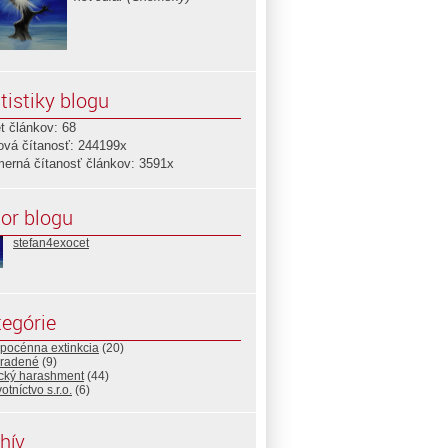
tistiky blogu
t článkov: 68
ová čítanosť: 244199x
merná čítanosť článkov: 3591x
or blogu
stefan4exocet
egórie
opocénna extinkcia
(20)
radené
(9)
ický harashment
(44)
otníctvo s.r.o.
(6)
hív