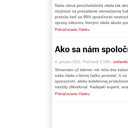
Naša ctená pinochetistická vláda tak ako
možnosť na presadenie obmedzenia ľudsk
pretože keď sa 99% spoločnosti nestrach
úpravy zákonov, ktorými vláda akože p
Pokračovanie článku
Ako sa nám spoločn
4. januára 2021, Prečítané 3 109x,
stefan4e
Slovensko už takmer rok ničia dve katas
naša vláda o ktorej ťažko povedať, či sú 
sponzorom, alebo kolektívnej príslušnost
navždy zlikvidovať. Kadejakí experti, anal
Pokračovanie článku