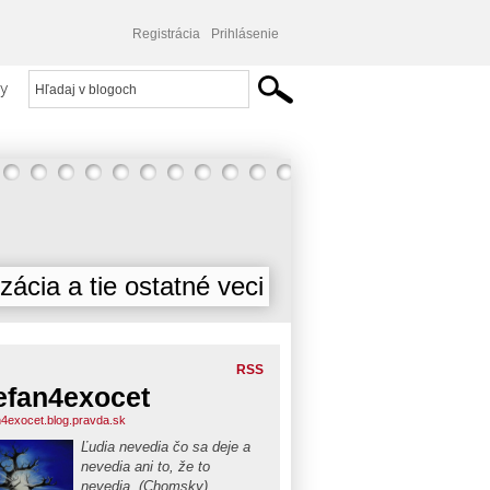
Registrácia
Prihlásenie
y
izácia a tie ostatné veci
RSS
efan4exocet
n4exocet.blog.pravda.sk
Ľudia nevedia čo sa deje a
nevedia ani to, že to
nevedia. (Chomsky)