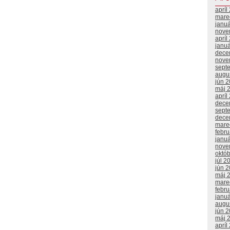
apríl
mare
janu
nove
apríl
janu
dece
nove
sept
augu
jún 
máj 
apríl
dece
sept
dece
mare
febr
janu
nove
októ
júl 2
jún 
máj 
mare
febr
janu
augu
jún 
máj 
apríl