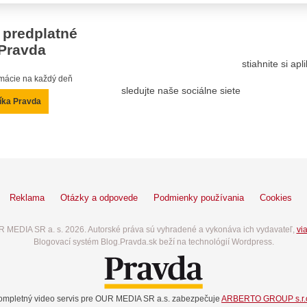
 predplatné
Pravda
stiahnite si ap
ormácie na každý deň
sledujte naše sociálne siete
íka Pravda
Reklama
Otázky a odpovede
Podmienky používania
Cookies
 MEDIA SR a. s. 2026. Autorské práva sú vyhradené a vykonáva ich vydavateľ,
via
Blogovací systém Blog.Pravda.sk beží na technológií Wordpress.
ompletný video servis pre OUR MEDIA SR a.s. zabezpečuje
ARBERTO GROUP s.r.