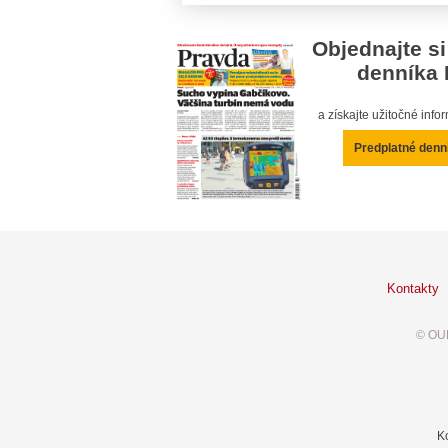
Objednajte si
denníka 
a získajte užitočné inf
Predplatné denn
Kontakty
© OUR
K