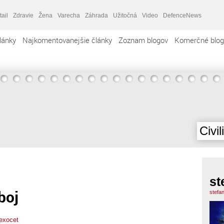
tail
Zdravie
Žena
Varecha
Záhrada
Užitočná
Video
DefenceNews
lánky
Najkomentovanejšie články
Zoznam blogov
Komerčné blog
Civil
st
boj
stefa
exocet