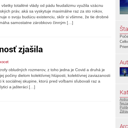
 všetky totalitné vlády od pádu feudalizmu využila vzácnu
ých práv, aká sa vyskytuje maximálne raz za sto rokov,
uje o svoju budúcu existenciu, skôr si všimne, že tie drobné
omáha samostatne zárobkovo činným […]
Šta
Poče
Celk
osť zjašila
Prie
Aut
xocet
trofy obludných rozmerov, z toho jedna je Covid a druhá je
jej počiny dielom kolektívnej hlúposti, kolektívnej zaviazanosti
i k sociálnej skupine, ktorú pred voľbami sľubovali raz a
ytici a jašteráci […]
Kat
Antr
Neza
Polit
Zdrav
Arc