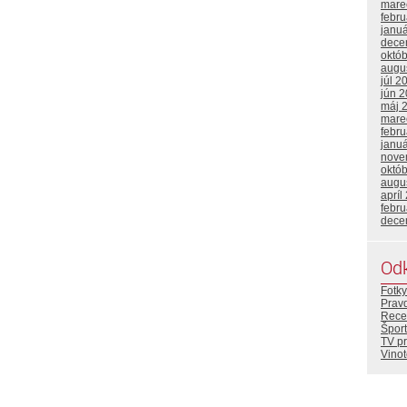
mare
febr
janu
dece
októ
augu
júl 2
jún 
máj 
mare
febr
janu
nove
októ
augu
apríl
febr
dece
Od
Fotky
Prav
Rece
Šport
TV p
Vino