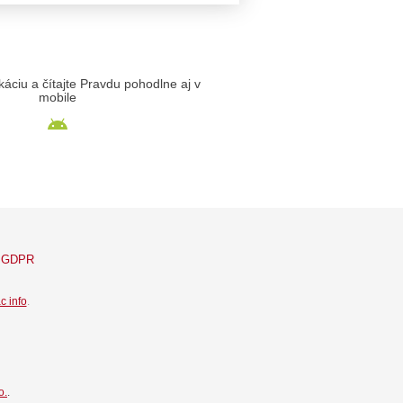
likáciu a čítajte Pravdu pohodlne aj v
mobile
GDPR
c info
.
o.
.