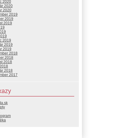
c 2020
uár 2020
ár 2020
mber 2019
ber 2019
st 2019
019
2019
2019
c 2019
uár 2019
ár 2019
mber 2018
ber 2018
st 2018
 2018
uár 2018
mber 2017
kazy
da.sk
pty
rogram
téka