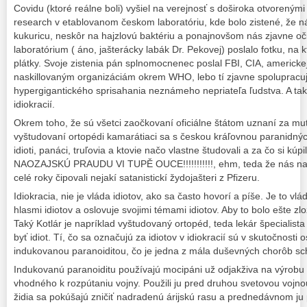
Covidu (ktoré reálne boli) vyšiel na verejnosť s doširoka otvorenými 
research v etablovanom českom laboratóriu, kde bolo zistené, že n
kukuricu, neskôr na hajzlovú baktériu a ponajnovšom nás zjavne o
laboratórium ( áno, jašterácky labák Dr. Pekovej) poslalo fotku, na k
plátky. Svoje zistenia pán splnomocnenec poslal FBI, CIA, americke
naskillovaným organizáciám okrem WHO, lebo tí zjavne spolupracuj
hypergigantického sprisahania neznámeho nepriateľa ľudstva. A tak 
idiokracií.
Okrem toho, že sú všetci zaočkovaní oficiálne štátom uznaní za mutan
vyštudovaní ortopédi kamarátiaci sa s českou kráľovnou paranidn
idioti, panáci, truľovia a ktovie načo vlastne študovali a za čo si kúpil
NAOZAJSKÚ PRAUDU VI TUPĚ OUCE!!!!!!!!!!!, ehm, teda že nás nam
celé roky čipovali nejakí satanistickí žydojašteri z Pfizeru.
Idiokracia, nie je vláda idiotov, ako sa často hovorí a píše. Je to vl
hlasmi idiotov a oslovuje svojimi témami idiotov. Aby to bolo ešte zložite
Taký Kotlár je napríklad vyštudovaný ortopéd, teda lekár špecialist
byť idiot. Tí, čo sa označujú za idiotov v idiokracií sú v skutočnosti 
indukovanou paranoiditou, čo je jedna z mála duševných chorôb s
Indukovanú paranoiditu používajú mocipáni už odjakživa na výrobu
vhodného k rozpútaniu vojny. Použili ju pred druhou svetovou vojnou, 
židia sa pokúšajú zničiť nadradenú árijskú rasu a prednedávnom ju 