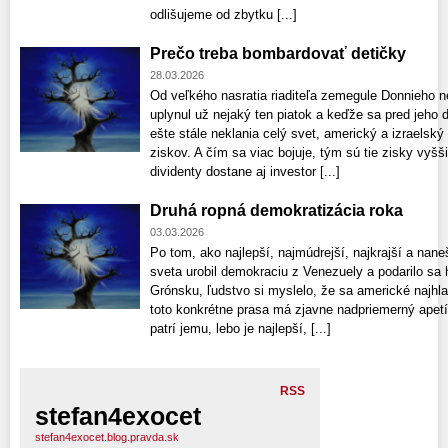
odlišujeme od zbytku [...]
Prečo treba bombardovať detičky
28.03.2026
Od veľkého nasratia riaditeľa zemegule Donnieho 
uplynul už nejaký ten piatok a keďže sa pred jeho
ešte stále neklania celý svet, americký a izraelsk
ziskov. A čím sa viac bojuje, tým sú tie zisky vyš
dividenty dostane aj investor [...]
Druhá ropná demokratizácia roka
03.03.2026
Po tom, ako najlepší, najmúdrejší, najkrajší a nan
sveta urobil demokraciu z Venezuely a podarilo sa 
Grónsku, ľudstvo si myslelo, že sa americké najhla
toto konkrétne prasa má zjavne nadpriemerný apetí
patrí jemu, lebo je najlepší, [...]
RSS
stefan4exocet
stefan4exocet.blog.pravda.sk