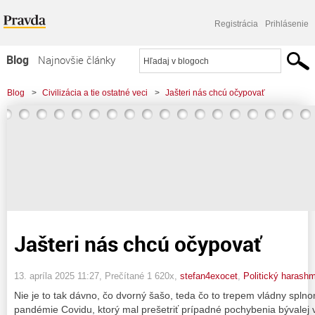
Registrácia
Prihlásenie
Blog
Najnovšie články
Najčítanejšie články
Blog
>
Civilizácia a tie ostatné veci
>
Jašteri nás chcú očypovať
Najkomentovanejšie články
Zoznam blogov
Komerčné blogy
Jašteri nás chcú očypovať
13. apríla 2025 11:27
, Prečítané 1 620x,
stefan4exocet
,
Politický harash
Nie je to tak dávno, čo dvorný šašo, teda čo to trepem vládny spl
pandémie Covidu, ktorý mal prešetriť prípadné pochybenia bývalej vl