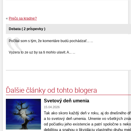
«
Prečo sa kradne?
Debata ( 2 príspevky )
Počítal som s tým, že komentáre budú pochádzať... ...
Vyzera to ze uz by sa ti mohlo ulavit. A... ...
Ďalšie články od tohto blogera
Svetový deň umenia
15.04.2026
Tak ako skoro každý deň v roku, aj do dnešného dň
a to svetový deň umenia. Umenie vo všetkých zn
od počiatku jeho existencie a patrí spoločne s nek
debilitou a snahou o likvidáciu vlastného druhu med