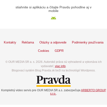
stiahnite si aplikáciu a čítajte Pravdu pohodlne aj v
mobile
Kontakty
Reklama
Otázky a odpovede
Podmienky používania
Cookies
GDPR
© OUR MEDIA SR a. s. 2026. Autorské práva sú vyhradené a vykonáva ich
vydavateľ,
viac info
.
Blogovací systém Blog.Pravda.sk beží na technológií Wordpress.
Kompletný video servis pre OUR MEDIA SR a.s. zabezpečuje
ARBERTO GROUP
s.r.o.
.