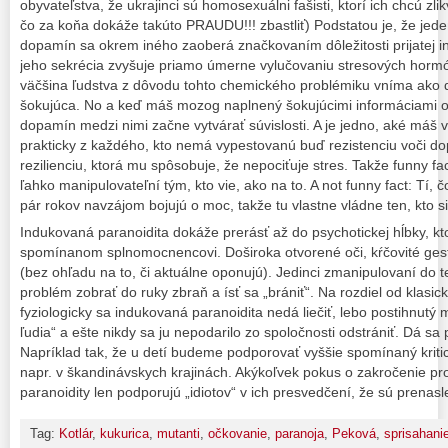
obyvateľstva, že ukrajinci sú homosexuálni fašisti, ktorí ich chcú zl
čo za koňa dokáže takúto PRAUDU!!! zbastliť) Podstatou je, že je
dopamín sa okrem iného zaoberá značkovaním dôležitosti prijatej in
jeho sekrécia zvyšuje priamo úmerne vylučovaniu stresových hormó
väčšina ľudstva z dôvodu tohto chemického problémiku vníma ako dôl
šokujúca. No a keď máš mozog naplnený šokujúcimi informáciami oz
dopamín medzi nimi začne vytvárať súvislosti. A je jedno, aké máš v
prakticky z každého, kto nemá vypestovanú buď rezistenciu voči d
rezilienciu, ktorá mu spôsobuje, že nepociťuje stres. Takže funny fa
ľahko manipulovateľní tým, kto vie, ako na to. A not funny fact: Tí, 
pár rokov navzájom bojujú o moc, takže tu vlastne vládne ten, kto si
Indukovaná paranoidita dokáže prerásť až do psychotickej hĺbky, kto
spomínanom splnomocnencovi. Doširoka otvorené oči, kŕčovité gest
(bez ohľadu na to, či aktuálne oponujú). Jedinci zmanipulovaní do 
problém zobrať do ruky zbraň a ísť sa „brániť“. Na rozdiel od klasic
fyziologicky sa indukovaná paranoidita nedá liečiť, lebo postihnutý 
ľudia“ a ešte nikdy sa ju nepodarilo zo spoločnosti odstrániť. Dá sa 
Napríklad tak, že u detí budeme podporovať vyššie spomínaný kritic
napr. v škandinávskych krajinách. Akýkoľvek pokus o zakročenie pro
paranoidity len podporujú „idiotov“ v ich presvedčení, že sú prenas
Tag:
Kotlár
,
kukurica
,
mutanti
,
očkovanie
,
paranoja
,
Peková
,
sprisahani