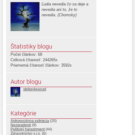
Ľudia nevedia čo sa deje a
nevedia ani to, že to
nevedia. (Chomsky)
Štatistiky blogu
Počet článkov: 68
Celková čítanosť: 244265x
Priemerná čítanosť článkov: 3592x
Autor blogu
stefan4exocet
Kategórie
Antropocénna extinkcia
(20)
Nezaradené
(9)
Politický harashment
(44)
Zdravotníctvo s.r.o.
(6)