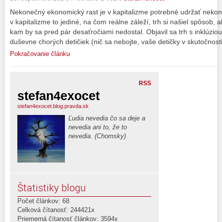
Nekonečný ekonomický rast je v kapitalizme potrebné udržať nekon
v kapitalizme to jediné, na čom reálne záleží, trh si našiel spôsob, 
kam by sa pred pár desaťročiami nedostal. Objavil sa trh s inklúzi
duševne chorých detičiek (nič sa nebojte, vaše detičky v skutočnost
Pokračovanie článku
RSS
stefan4exocet
stefan4exocet.blog.pravda.sk
Ľudia nevedia čo sa deje a
nevedia ani to, že to
nevedia. (Chomsky)
Štatistiky blogu
Počet článkov: 68
Celková čítanosť: 244421x
Priemerná čítanosť článkov: 3594x