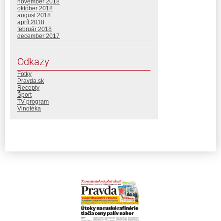
november 2018
október 2018
august 2018
apríl 2018
február 2018
december 2017
Odkazy
Fotky
Pravda.sk
Recepty
Šport
TV program
Vinotéka