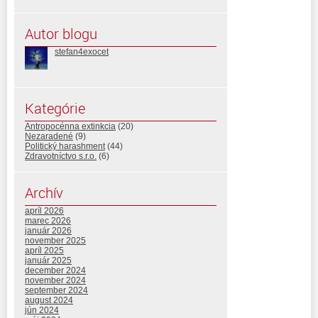
Autor blogu
stefan4exocet
Kategórie
Antropocénna extinkcia
(20)
Nezaradené
(9)
Politický harashment
(44)
Zdravotníctvo s.r.o.
(6)
Archív
apríl 2026
marec 2026
január 2026
november 2025
apríl 2025
január 2025
december 2024
november 2024
september 2024
august 2024
jún 2024