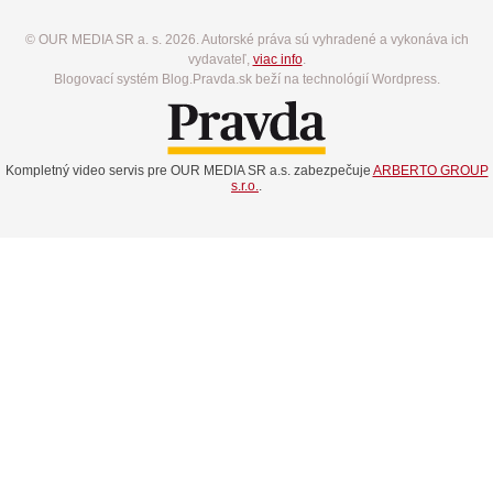
© OUR MEDIA SR a. s. 2026. Autorské práva sú vyhradené a vykonáva ich
vydavateľ,
viac info
.
Blogovací systém Blog.Pravda.sk beží na technológií Wordpress.
Kompletný video servis pre OUR MEDIA SR a.s. zabezpečuje
ARBERTO GROUP
s.r.o.
.