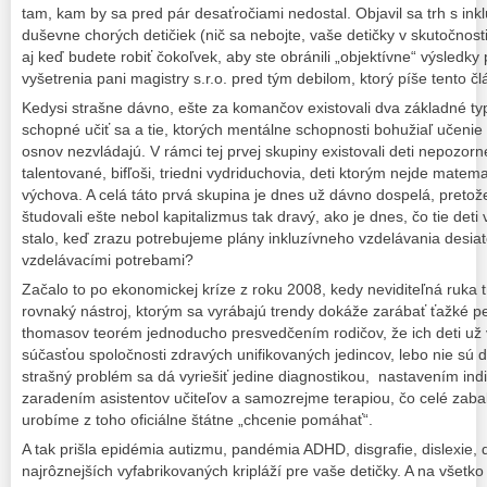
tam, kam by sa pred pár desaťročiami nedostal. Objavil sa trh s in
duševne chorých detičiek (nič sa nebojte, vaše detičky v skutočno
aj keď budete robiť čokoľvek, aby ste obránili „objektívne“ výsledk
vyšetrenia pani magistry s.r.o. pred tým debilom, ktorý píše tento čl
Kedysi strašne dávno, ešte za komančov existovali dva základné typy
schopné učiť sa a tie, ktorých mentálne schopnosti bohužiaľ učeni
osnov nezvládajú. V rámci tej prvej skupiny existovali deti nepozorné,
talentované, bifľoši, triedni vydriduchovia, deti ktorým nejde matema
výchova. A celá táto prvá skupina je dnes už dávno dospelá, pretože
študovali ešte nebol kapitalizmus tak dravý, ako je dnes, čo tie deti
stalo, keď zrazu potrebujeme plány inkluzívneho vzdelávania desiato
vzdelávacími potrebami?
Začalo to po ekonomickej kríze z roku 2008, kedy neviditeľná ruka trh
rovnaký nástroj, ktorým sa vyrábajú trendy dokáže zarábať ťažké p
thomasov teorém jednoducho presvedčením rodičov, že ich deti už 
súčasťou spoločnosti zdravých unifikovaných jedincov, lebo nie sú 
strašný problém sa dá vyriešiť jedine diagnostikou, nastavením indi
zaradením asistentov učiteľov a samozrejme terapiou, čo celé zaba
urobíme z toho oficiálne štátne „chcenie pomáhať“.
A tak prišla epidémia autizmu, pandémia ADHD, disgrafie, dislexie, d
najrôznejších vyfabrikovaných kripláží pre vaše detičky. A na všetko 