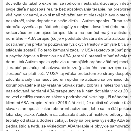
doviedla do takého extrému, že rodičom neštandardizovaných detí v
svoje dieťa napospas realite bez absolvovania terapie, na pretvore
virálnymi videami, ako si malí závažní autisti trieskajú hlavu o sten
nezakročí, takto dopadne aj vaše dieťa – Autism speaks. Firma zač
storočia vyvešala po štátoch plagáty s malými downíkmi (lebo autisti
srdcervúco prezentujúce terapiu, ktorá má pomôcť malým autistom, a
normálne – ABA terapiu (čo je v podstate drezúra dieťaťa založená
odstránenými prvkami používania fyzických trestov v zmysle bitia a 
stláčanie zostali) Po tejto kampani začali v USA raketovo stúpať p
a psychológovia s licenciou na ABA „terapiu“ prestali stíhať návaly 
deťmi, tak Autism spaks vybavila u tamojších orgánov štátnej moci,
„terapie“ postačuje absolvovanie kurzu (plateného samozrejme) a 
„terapie“ sa platí tiež. V USA aj vďaka protestom zo strany dospelý
zdochlo a celý thomasov teorém epidémie autizmu sa preniesol do E
korumpovateľné štáty vrátane Slovakistanu zobrali s náležitou váž
nasledovaná hordami ABA terapeutov sa k nám dotiahla v roku 2013, 
od veci detičky rovno zo zákona podrobovať skríningu, či náhodou
klientmi ABA terapie. V roku 2019 štát zistil, že autisti sú vlastne ť
slovakistan opustili lekári obdarení autizmom, lebo sa im štát pokú
lekárskej praxe. Autistom sa zakázalo študovať niektoré odbory, dost
tepláky od štátu a dodnes čakajú, kedy sa prejavia výsledky ABA terap
(jedna štúdia tvrdí, že výsledkom ABA terapie je obvykle samovražda