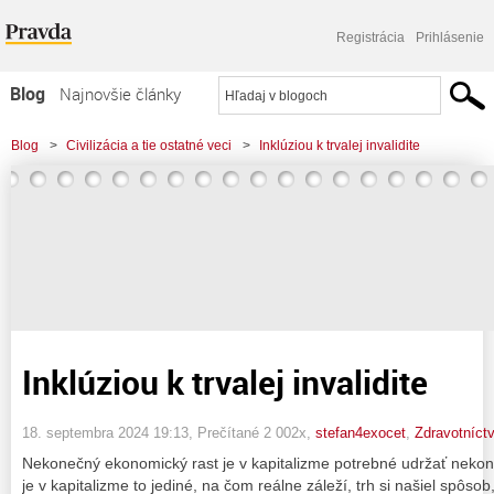
Registrácia
Prihlásenie
Blog
Najnovšie články
Najčítanejšie články
Blog
>
Civilizácia a tie ostatné veci
>
Inklúziou k trvalej invalidite
Najkomentovanejšie články
Zoznam blogov
Komerčné blogy
Inklúziou k trvalej invalidite
18. septembra 2024 19:13
, Prečítané 2 002x,
stefan4exocet
,
Zdravotníctv
Nekonečný ekonomický rast je v kapitalizme potrebné udržať neko
je v kapitalizme to jediné, na čom reálne záleží, trh si našiel spôsob