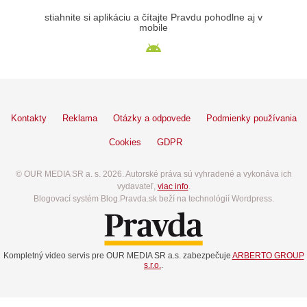
stiahnite si aplikáciu a čítajte Pravdu pohodlne aj v
mobile
Kontakty
Reklama
Otázky a odpovede
Podmienky používania
Cookies
GDPR
© OUR MEDIA SR a. s. 2026. Autorské práva sú vyhradené a vykonáva ich
vydavateľ,
viac info
.
Blogovací systém Blog.Pravda.sk beží na technológií Wordpress.
Kompletný video servis pre OUR MEDIA SR a.s. zabezpečuje
ARBERTO GROUP
s.r.o.
.