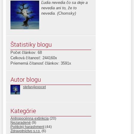
Ľudia nevedia čo sa deje a
nevedia ani to, že to
nevedia. (Chomsky)
Štatistiky blogu
Počet článkov: 68
Celková čítanosť: 244160x
Priemerná čítanosť článkov: 3591x
Autor blogu
stefan4exocet
Kategórie
Antropocénna extinkcia
(20)
Nezaradené
(9)
Politický harashment
(44)
Zdravotníctvo s.r.o.
(6)