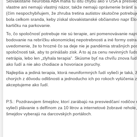
Slovakistane neurobila ABA mafia tú istú chybu ako v USA a presvedči
vlastne ani nemajú vlastný názor, takže nemajú oprávnenie brániť sa 
(čím nespochybňujem, že zhruba tretina autistov skutočne potrebuj
bola celkom sranda, keby získal slovakistanské občianstvo napr E
kartičku na parkovanie.
To, čo spoločnosť potrebuje nie sú terapie, ani pomenovávanie najrô
bodovanie na rebríčku ekonomickej nepotrebnosti a iné formy ostra
uvedomenie, že to hrozné čo sa deje nie je pandémia strašných post
spoločnosti tak, aby to prinášalo zisk. A to aj za cenu nevinných ľud
netrápia, lebo len „zlyhala terapia“. Skúsme byť na chvíľu znova ľu
ako ľudí a nie ako chodiace a hovoriace poruchy.
Najlepšia a jediná terapia, ktorá neuniformných ľudí vylieči je taká
chorých z dôvodu odlišnosti a jednoducho ich po rokoch vylúčenia 
akceptujeme ako ľudí.
P.S.: Pozdravujem šmejdov, ktorí zarábajú na presviedčaní rodičov 
vylieči plávanie s delfínom za 10 litrov a internetové žobravé rehole
šmejdov vyberajú na darcovských portáloch.