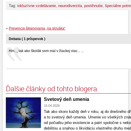
Tag:
inkluzívne vzdelávanie
,
neurodiverzita
,
postihnutie
,
špeciálne potr
«
Prevencia šikanovania „na slováka“
Debata ( 1 príspevok )
Hm..., tak ako školák som mal v žiackej viac... ...
Ďalšie články od tohto blogera
Svetový deň umenia
15.04.2026
Tak ako skoro každý deň v roku, aj do dnešného dň
a to svetový deň umenia. Umenie vo všetkých zn
od počiatku jeho existencie a patrí spoločne s nek
debilitou a snahou o likvidáciu vlastného druhu med