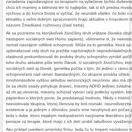
zariadenia zapodievajúce sa terapiami na vyliečenie týchto duševne 
chcú ich maminy a tatinovia len to najlepšie, tak si ich predsa musi
výchovu a do konca života si vyčítať, že neurobili všetko, čo bolo v i
tématiku s veľmi dobrým spracovaním hrajú aktuálne v trnavskom d
názvom Zmeškané rozhovory (časť tretia).
Ak sa pozrieme na ktorýkoľvek živočíšny druh vrátane človeka oby
nástupom sociálnych sietí Homo sapiens), všimneme si, že neexistuj
nemali navzájom odlišné schopnosti. Môže za to genetika, ktorá sa 
optimalizovať celý druh na prežitie najrôznejších nepredvídateľných
vlastnosti prekombinovali do podoby druhu schopného vyrobiť počít
toho druhu aktuálne píše tento článok. U sociálnych živočíchov, kt
sociálnych sietí aj človek, genetika počíta s tým, že jedinci v rámci
schopnosťami nad rámec štandardných, čo skupine prináša úžitok. N
mnohonásobne vyššou aktivitou senzorických neurónov, ako má zby
že sa okolo osady pohybuje dravec, miestny ADHD jedinec zvládne
až do jej ulovenia, miestny schizoid vytvorí celý politický systém, k
papierikov o ktorých povie, že predstavujú hodnotu. Nikdy v histórií
neexistovala skupina, ktorej členovia by boli rovnakí, neurodiverzi
existencie a je jedným z dôvodov, prečo sme nevyhynuli ani počas 
teda v dobe, ktorú nejakým nedopatrením nazývame liberálnou požad
peniaze za terapie, ktoré majú z ich detí urobiť tabuľkovo vyváže
Ako príklad uvediem americkú firmu, teda čo to trepem neziskovú o