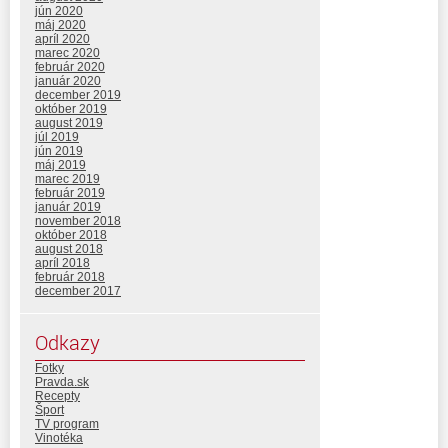
jún 2020
máj 2020
apríl 2020
marec 2020
február 2020
január 2020
december 2019
október 2019
august 2019
júl 2019
jún 2019
máj 2019
marec 2019
február 2019
január 2019
november 2018
október 2018
august 2018
apríl 2018
február 2018
december 2017
Odkazy
Fotky
Pravda.sk
Recepty
Šport
TV program
Vinotéka