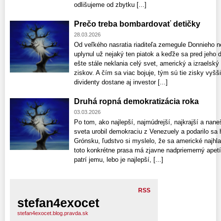
odlišujeme od zbytku [...]
Prečo treba bombardovať detičky
28.03.2026
Od veľkého nasratia riaditeľa zemegule Donnieho 
uplynul už nejaký ten piatok a keďže sa pred jeho
ešte stále neklania celý svet, americký a izraelsk
ziskov. A čím sa viac bojuje, tým sú tie zisky vyš
dividenty dostane aj investor [...]
Druhá ropná demokratizácia roka
03.03.2026
Po tom, ako najlepší, najmúdrejší, najkrajší a nan
sveta urobil demokraciu z Venezuely a podarilo sa 
Grónsku, ľudstvo si myslelo, že sa americké najhla
toto konkrétne prasa má zjavne nadpriemerný apetí
patrí jemu, lebo je najlepší, [...]
RSS
stefan4exocet
stefan4exocet.blog.pravda.sk