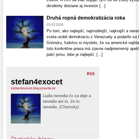
dividenty dostane aj investor [...]
Druhá ropná demokratizácia roka
03.03.2026
Po tom, ako najlepší, najmúdrejší, najkrajší a nan
sveta urobil demokraciu z Venezuely a podarilo sa 
Grónsku, ľudstvo si myslelo, že sa americké najhla
toto konkrétne prasa má zjavne nadpriemerný apetí
patrí jemu, lebo je najlepší, [...]
RSS
stefan4exocet
stefan4exocet.blog.pravda.sk
Ľudia nevedia čo sa deje a
nevedia ani to, že to
nevedia. (Chomsky)