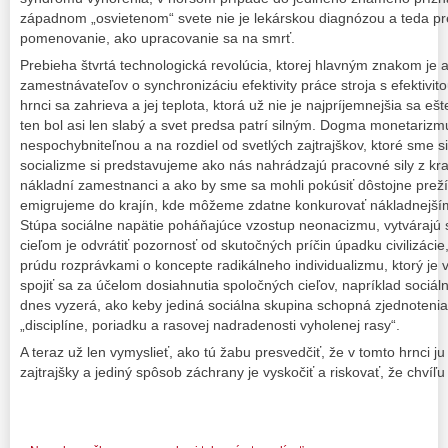
západnom „osvietenom“ svete nie je lekárskou diagnózou a teda pr
pomenovanie, ako upracovanie sa na smrť.
Prebieha štvrtá technologická revolúcia, ktorej hlavným znakom je
zamestnávateľov o synchronizáciu efektivity práce stroja s efektivi
hrnci sa zahrieva a jej teplota, ktorá už nie je najpríjemnejšia sa eš
ten bol asi len slabý a svet predsa patrí silným. Dogma monetarizm
nespochybniteľnou a na rozdiel od svetlých zajtrajškov, ktoré sme s
socializme si predstavujeme ako nás nahrádzajú pracovné sily z kra
nákladní zamestnanci a ako by sme sa mohli pokúsiť dôstojne prež
emigrujeme do krajín, kde môžeme zdatne konkurovať nákladnej
Stúpa sociálne napätie poháňajúce vzostup neonacizmu, vytvárajú 
cieľom je odvrátiť pozornosť od skutočných príčin úpadku civilizáci
prúdu rozprávkami o koncepte radikálneho individualizmu, ktorý je v
spojiť sa za účelom dosiahnutia spoločných cieľov, napríklad sociáln
dnes vyzerá, ako keby jediná sociálna skupina schopná zjednotenia 
„disciplíne, poriadku a rasovej nadradenosti vyholenej rasy“.
A teraz už len vymyslieť, ako tú žabu presvedčiť, že v tomto hrnci ju
zajtrajšky a jediný spôsob záchrany je vyskočiť a riskovať, že chvíľ