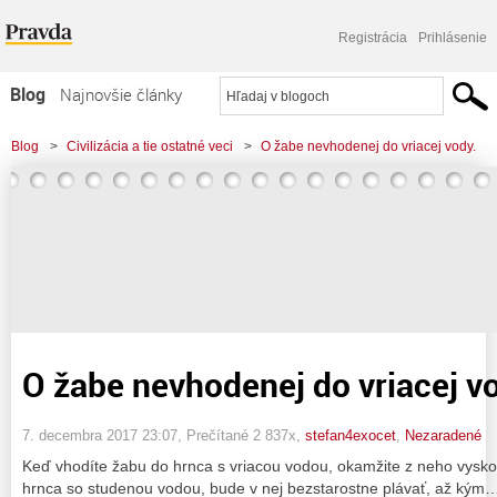
Registrácia
Prihlásenie
Blog
Najnovšie články
Najčítanejšie články
Blog
>
Civilizácia a tie ostatné veci
>
O žabe nevhodenej do vriacej vody.
Najkomentovanejšie články
Zoznam blogov
Komerčné blogy
O žabe nevhodenej do vriacej v
7. decembra 2017 23:07
, Prečítané 2 837x,
stefan4exocet
,
Nezaradené
Keď vhodíte žabu do hrnca s vriacou vodou, okamžite z neho vyskoč
hrnca so studenou vodou, bude v nej bezstarostne plávať, až kým