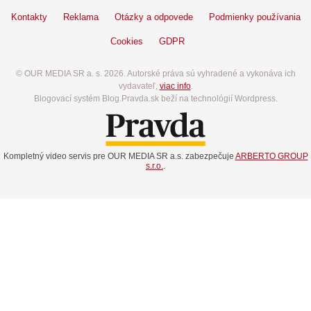
Kontakty
Reklama
Otázky a odpovede
Podmienky používania
Cookies
GDPR
© OUR MEDIA SR a. s. 2026. Autorské práva sú vyhradené a vykonáva ich
vydavateľ,
viac info
.
Blogovací systém Blog.Pravda.sk beží na technológií Wordpress.
Kompletný video servis pre OUR MEDIA SR a.s. zabezpečuje
ARBERTO GROUP
s.r.o.
.