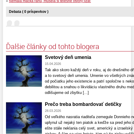
«
Nemala mačka ranu, musela si telesné otvory lízať
Debata ( 0 príspevkov )
Ďalšie články od tohto blogera
Svetový deň umenia
15.04.2026
Tak ako skoro každý deň v roku, aj do dnešného dň
a to svetový deň umenia. Umenie vo všetkých zn
od počiatku jeho existencie a patrí spoločne s nek
debilitou a snahou o likvidáciu vlastného druhu med
odlišujeme od zbytku [...]
Prečo treba bombardovať detičky
28.03.2026
Od veľkého nasratia riaditeľa zemegule Donnieho 
uplynul už nejaký ten piatok a keďže sa pred jeho
ešte stále neklania celý svet, americký a izraelsk
ziskov. A čím sa viac bojuje, tým sú tie zisky vyš