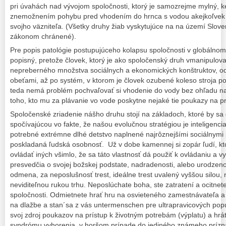
pri úvahách nad vývojom spoločnosti, ktorý je samozrejme mylný, 
znemožnením pohybu pred vhodením do hrnca s vodou akejkoľvek t
svojho väzniteľa. (Všetky druhy žiab vyskytujúce na na území Slove
zákonom chránené).
Pre popis patológie postupujúceho kolapsu spoločnosti v globálnom 
popisný, pretože človek, ktorý je ako spoločenský druh vmanipulov
nepreberného množstva sociálnych a ekonomických konštruktov, o
obeťami, až po systém, v ktorom je človek ozubené koleso stroj
teda nemá problém pochvaľovať si vhodenie do vody bez ohľadu na 
toho, kto mu za plávanie vo vode poskytne nejaké tie poukazy na p
Spoločenské zriadenie nášho druhu stojí na základoch, ktoré by sa d
spočívajúcou vo fakte, že našou evolučnou stratégiou je inteligencia,
potrebné extrémne dlhé detstvo naplnené najrôznejšími sociálnymi 
poskladaná ľudská osobnosť. Už v dobe kamennej si zopár ľudí, kto
ovládať iných všimlo, že sa táto vlastnosť dá použiť k ovládaniu a v
presvedčia o svojej božskej podstate, nadradenosti, alebo urodzeno
odmena, za neposlušnosť trest, ideálne trest uvalený vyššou silou,
neviditeľnou rukou trhu. Neposlúchate boha, ste zatratení a ocitnete
spoločnosti. Odmietnete hrať hru na osvieteného zamestnávateľa a 
na dlažbe a stan´sa z vás untermenschen pre ultrapravicových popu
svoj zdroj poukazov na prístup k životným potrebám (výplatu) a hrát
syndrómu vyhorenia, v horšom prípade do jediného známeho prízna