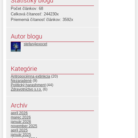
Štatistiky blogu
Počet článkov: 68
Celková čítanosť: 244230x
Priemerná čítanosť článkov: 3592x
Autor blogu
stefan4exocet
Kategórie
Antropocénna extinkcia
(20)
Nezaradené
(9)
Politický harashment
(44)
Zdravotníctvo s.r.o.
(6)
Archív
apríl 2026
marec 2026
január 2026
november 2025
apríl 2025
január 2025