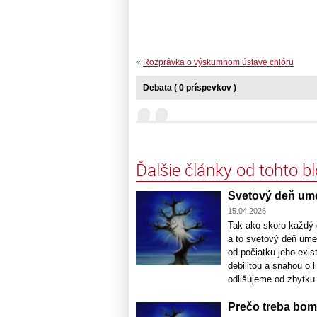
«
Rozprávka o výskumnom ústave chlóru
Debata ( 0 príspevkov )
Ďalšie články od tohto b
Svetový deň um
15.04.2026
Tak ako skoro každý 
a to svetový deň um
od počiatku jeho exis
debilitou a snahou o 
odlišujeme od zbytku [
Prečo treba bom