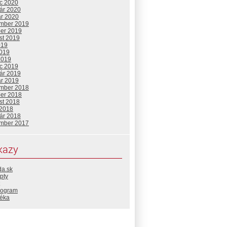
c 2020
uár 2020
ár 2020
mber 2019
ber 2019
st 2019
019
2019
2019
c 2019
uár 2019
ár 2019
mber 2018
ber 2018
st 2018
 2018
uár 2018
mber 2017
kazy
da.sk
pty
rogram
téka