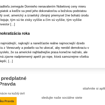
riaditeľa zemegule Donnieho nenavalením Nobelovej ceny mieru
n piatok a keďže sa pred jeho dokonalosťou a božskou podstatou
elý svet, americký a izraelský zbrojný priemysel žne bohatú úrodu
 bojuje, tým sú tie zisky vyššie a čím sú vyššie, tým vyššie
vestor [...]
okratizácia roka
 najmúdrejší, najkrajší a nanešťastie reálne najmocnejší dzedo
iu z Venezuely a podarilo sa ho ukecať, aby nerobil demokraciu v
yslelo, že sa americké najhladnejšie prasa konečne nažralo, ale
 má zjavne nadpriemerný apetít po rope, ktorá samozrejme všetka
epší, [...]
 predplatné
Pravda
stiahnite si ap
ormácie na každý deň
sledujte naše sociálne siete
íka Pravda