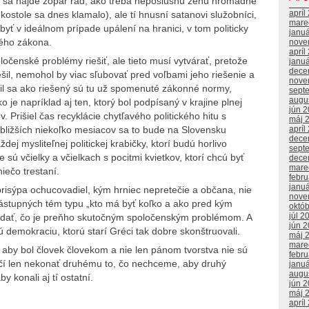
e sa nájde zopár rád, ako treba neposlušnú ženu hromadne
apríl
kostole sa dnes klamalo), ale tí hnusní satanovi služobníci,
mare
byť v ideálnom prípade upálení na hranici, v tom politicky
janu
kého zákona.
nove
apríl
ločenské problémy riešiť, ale tieto musí vytvárať, pretože
janu
dece
il, nemohol by viac sľubovať pred voľbami jeho riešenie a
nove
áril sa ako riešený sú tu už spomenuté zákonné normy,
sept
augu
je napríklad aj ten, ktorý bol podpísaný v krajine plnej
jún 
Prišiel čas recyklácie chytľavého politického hitu s
máj 
bližších niekoľko mesiacov sa to bude na Slovensku
apríl
dece
ej mysliteľnej politickej krabičky, ktorí budú horlivo
sept
sú včielky a včielkach s pocitmi kvietkov, ktorí chcú byť
dece
mare
iečo trestaní.
febr
janu
risýpa ochucovadiel, kým hrniec nepretečie a občana, nie
nove
 zástupných tém typu „kto má byť koľko a ako pred kým
októ
júl 2
vedať, čo je preňho skutočným spoločenským problémom. A
jún 
 demokraciu, ktorú starí Gréci tak dobre skonštruovali.
máj 
mare
o aby bol človek človekom a nie len pánom tvorstva nie sú
febr
čí len nekonať druhému to, čo nechceme, aby druhý
janu
augu
y konali aj tí ostatní.
jún 
máj 
apríl