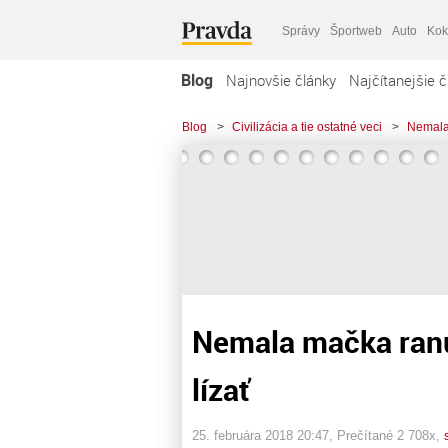
Správy
Športweb
Auto
Kok
Blog
Najnovšie články
Najčítanejšie č
Blog
>
Civilizácia a tie ostatné veci
>
Nemala 
Nemala mačka ranu,
lízať
25. februára 2018 20:47
, Prečítané 2 708x,