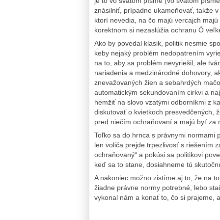
je to vo svätom písme (vo svätom písm
znásilniť, prípadne ukameňovať, takže v 
ktorí nevedia, na čo majú vercajch majú 
korektnom si nezaslúžia ochranu Ó veľ
Ako by povedal klasik, politik nesmie spo
keby nejaký problém nedopatrením vyrieš
na to, aby sa problém nevyriešil, ale tv
nariadenia a medzinárodné dohovory, ako 
znevažovaných žien a sebahrdých mačov. 
automatickým sekundovaním cirkvi a naj
hemžiť na slovo vzatými odborníkmi z každ
diskutovať o kvietkoch presvedčených, že 
pred niečím ochraňovaní a majú byť za n
Toľko sa do hrnca s právnymi normami p
len voliča prejde trpezlivosť s riešením
ochraňovaný“ a pokúsi sa politikovi po
keď sa to stane, dosiahneme tú skutočnú
A nakoniec možno zistíme aj to, že na t
žiadne právne normy potrebné, lebo sta
vykonal nám a konať to, čo si prajeme, ab