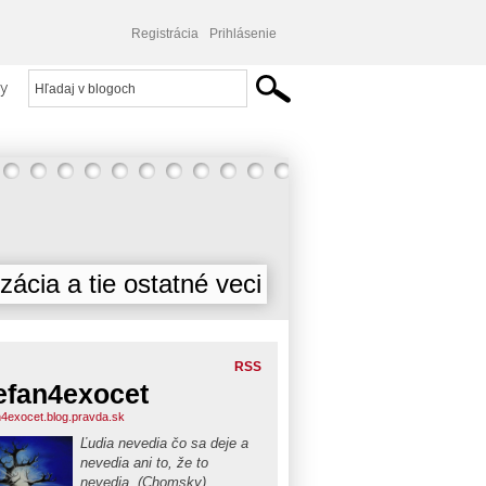
Registrácia
Prihlásenie
y
izácia a tie ostatné veci
RSS
efan4exocet
n4exocet.blog.pravda.sk
Ľudia nevedia čo sa deje a
nevedia ani to, že to
nevedia. (Chomsky)