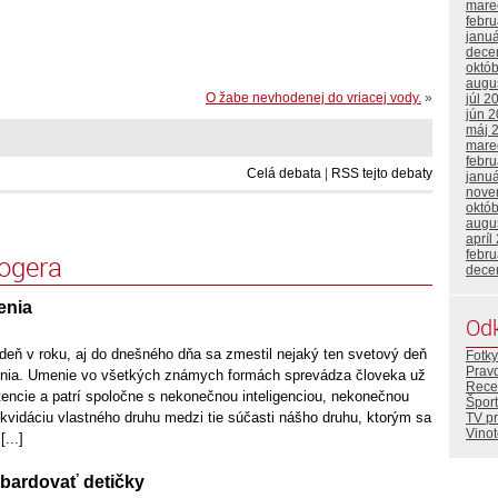
mare
febr
janu
dece
októ
augu
O žabe nevhodenej do vriacej vody.
»
júl 2
jún 
máj 
mare
febr
Celá debata
|
RSS tejto debaty
janu
nove
októ
augu
apríl
febr
logera
dece
enia
Od
deň v roku, aj do dnešného dňa sa zmestil nejaký ten svetový deň
Fotky
Prav
enia. Umenie vo všetkých známych formách sprevádza človeka už
Rece
tencie a patrí spoločne s nekonečnou inteligenciou, nekonečnou
Šport
likvidáciu vlastného druhu medzi tie súčasti nášho druhu, ktorým sa
TV p
Vino
...]
bardovať detičky