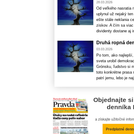
28.03.2026
Od veľkého nasratia 
uplynul už nejaký te
ešte stále neklania c
ziskov. A čím sa viac
dividenty dostane aj in
Druhá ropná dem
03.03.2026
Po tom, ako najlepší,
sveta urobil demokrac
Grónsku, ľudstvo si m
toto konkrétne prasa
patrí jemu, lebo je najl
Objednajte si
denníka 
a získajte užitočné inf
Predplatné denn