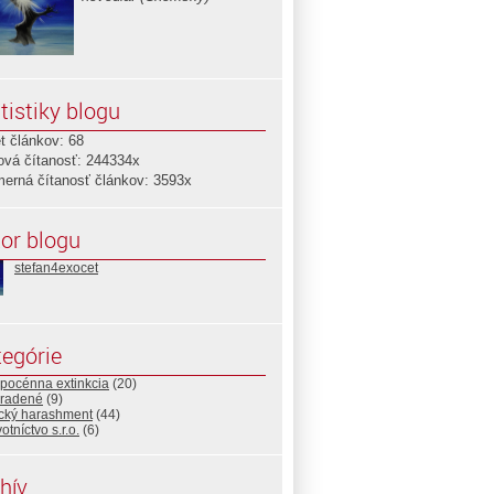
tistiky blogu
t článkov: 68
ová čítanosť: 244334x
merná čítanosť článkov: 3593x
or blogu
stefan4exocet
egórie
opocénna extinkcia
(20)
radené
(9)
ický harashment
(44)
otníctvo s.r.o.
(6)
hív