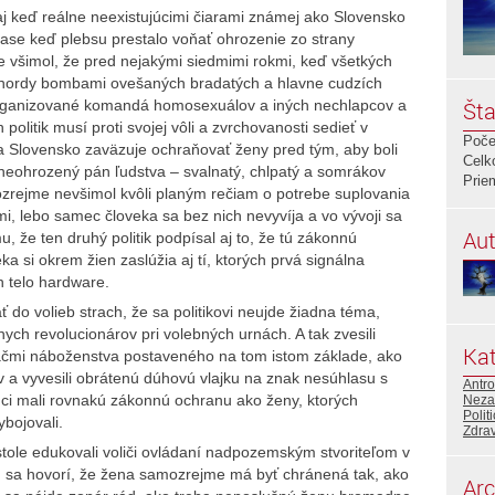
j keď reálne neexistujúcimi čiarami známej ako Slovensko
 čase keď plebsu prestalo voňať ohrozenie zo strany
e všimol, že pred nejakými siedmimi rokmi, keď všetkých
 hordy bombami ovešaných bradatých a hlavne cudzích
e organizované komandá homosexuálov a iných nechlapcov a
Šta
 politik musí proti svojej vôli a zvrchovanosti sedieť v
Poče
 sa Slovensko zaväzuje ochraňovať ženy pred tým, aby boli
Celk
 neohrozený pán ľudstva – svalnatý, chlpatý a somrákov
Prie
ozrejme nevšimol kvôli planým rečiam o potrebe suplovania
i, lebo samec človeka sa bez nich nevyvíja a vo vývoji sa
Aut
, že ten druhý politik podpísal aj to, že tú zákonnú
si okrem žien zaslúžia aj tí, ktorých prvá signálna
h telo hardware.
 do volieb strach, že sa politikovi neujde žiadna téma,
lnych revolucionárov pri volebných urnách. A tak zvesili
Kat
vačmi náboženstva postaveného na tom istom základe, ako
 a vyvesili obrátenú dúhovú vlajku na znak nesúhlasu s
Antr
inci mali rovnakú zákonnú ochranu ako ženy, ktorých
Neza
Polit
ybojovali.
Zdrav
ole edukovali voliči ovládaní nadpozemským stvoriteľom v
om sa hovorí, že žena samozrejme má byť chránená tak, ako
Arc