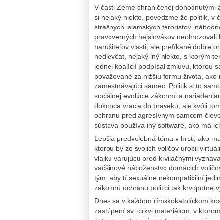
V časti Zeme ohraničenej dohodnutými a
si nejaký niekto, povedzme že politik, v
strašných islamských teroristov náhodn
pravoverných hejslovákov neohrozovali
narušiteľov vlasti, ale prefíkané dobr
nedievčat, nejaký iný niekto, s ktorým ten
jednej koalícií podpísal zmluvu, ktorou
považované za nižšiu formu života, ako
zamestnávajúci samec. Politik si to sam
sociálnej evolúcie zákonmi a nariadeniam
dokonca vracia do praveku, ale kvôli tomu
ochranu pred agresívnym samcom človeka 
sústava používa iný software, ako má ic
Lepšia predvolebná téma v hrsti, ako mať
ktorou by zo svojich voličov urobil virtuá
vlajku varujúcu pred krvilačnými vyzná
väčšinové náboženstvo domácich voličov
tým, aby tí sexuálne nekompatibilní jed
zákonnú ochranu politici tak krvopotne v
Dnes sa v každom rímskokatolíckom kost
zastúpení sv. cirkvi materiálom, v ktor