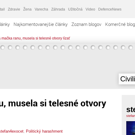
tail
Zdravie
Žena
Varecha
Záhrada
Užitočná
Video
DefenceNews
lánky
Najkomentovanejšie články
Zoznam blogov
Komerčné blog
mačka ranu, musela si telesné otvory lízať
Civil
 musela si telesné otvory
st
stefa
stefan4exocet
,
Politický harashment