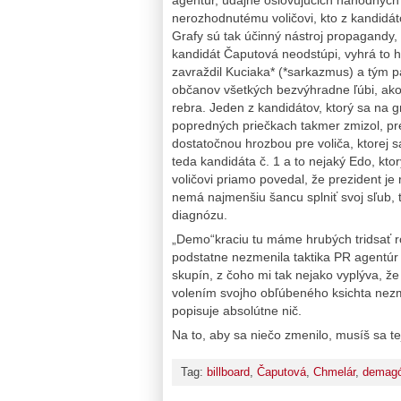
nerozhodnutému voličovi, kto z kandidát
Grafy sú tak účinný nástroj propagandy,
kandidát Čaputová neodstúpi, vyhrá to h
zavraždil Kuciaka* (*sarkazmus) a tým p
občanov všetkých bezvýhradne ľúbi, ako 
rebra. Jeden z kandidátov, ktorý sa na 
popredných priečkach takmer zmizol, preto
dostatočnou hrozbou pre voliča, ktorej s
teda kandidáta č. 1 a to nejaký Edo, kto
voličovi priamo povedal, že prezident je
nemá najmenšiu šancu splniť svoj sľub, 
diagnózu.
„Demo“kraciu tu máme hrubých tridsať r
podstatne nezmenila taktika PR agentúr
skupín, z čoho mi tak nejako vyplýva, že 
volením svojho obľúbeného ksichta nezme
popisuje absolútne nič.
Na to, aby sa niečo zmenilo, musíš sa t
Tag:
billboard
,
Čaputová
,
Chmelár
,
demagó