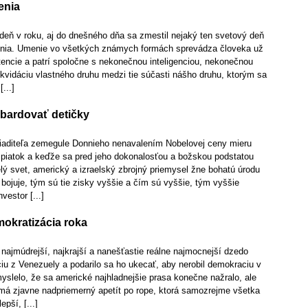
enia
deň v roku, aj do dnešného dňa sa zmestil nejaký ten svetový deň
enia. Umenie vo všetkých známych formách sprevádza človeka už
tencie a patrí spoločne s nekonečnou inteligenciou, nekonečnou
likvidáciu vlastného druhu medzi tie súčasti nášho druhu, ktorým sa
...]
bardovať detičky
riaditeľa zemegule Donnieho nenavalením Nobelovej ceny mieru
n piatok a keďže sa pred jeho dokonalosťou a božskou podstatou
elý svet, americký a izraelský zbrojný priemysel žne bohatú úrodu
 bojuje, tým sú tie zisky vyššie a čím sú vyššie, tým vyššie
vestor [...]
okratizácia roka
 najmúdrejší, najkrajší a nanešťastie reálne najmocnejší dzedo
iu z Venezuely a podarilo sa ho ukecať, aby nerobil demokraciu v
yslelo, že sa americké najhladnejšie prasa konečne nažralo, ale
 má zjavne nadpriemerný apetít po rope, ktorá samozrejme všetka
epší, [...]