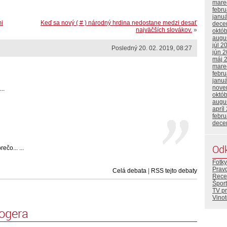
mare
febr
janu
mi
Keď sa nový ( # ) národný hrdina nedostane medzi desať
dece
najväčších slovákov.
»
októ
augu
júl 2
Posledný 20. 02. 2019, 08:27
jún 
máj 
mare
febr
janu
nove
..
októ
augu
apríl
febr
dece
Od
čo... ...
Fotky
Prav
Celá debata
|
RSS tejto debaty
Rece
Šport
TV p
Vino
logera