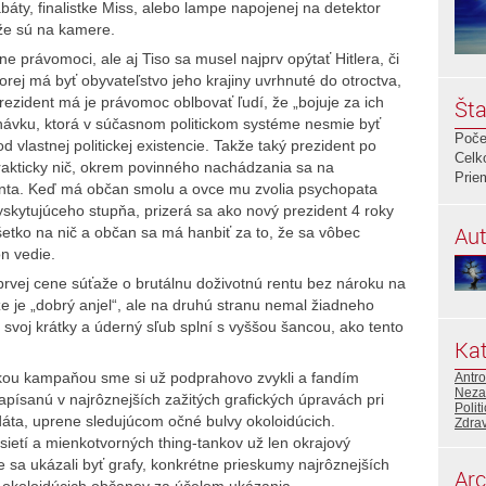
báty, finalistke Miss, alebo lampe napojenej na detektor
 že sú na kamere.
e právomoci, ale aj Tiso sa musel najprv opýtať Hitlera, či
rej má byť obyvateľstvo jeho krajiny uvrhnuté do otroctva,
rezident má je právomoc oblbovať ľudí, že „bojuje za ich
Šta
návku, ktorá v súčasnom politickom systéme nesmie byť
Poče
vod vlastnej politickej existencie. Takže taký prezident po
Celk
rakticky nič, okrem povinného nachádzania sa na
Prie
nta. Keď má občan smolu a ovce mu zvolia psychopata
yskytujúceho stupňa, prizerá sa ako nový prezident 4 roky
Aut
šetko na nič a občan sa má hanbiť za to, že sa vôbec
on vedie.
rvej cene súťaže o brutálnu doživotnú rentu bez nároku na
že je „dobrý anjel“, ale na druhú stranu nemal žiadneho
 svoj krátky a úderný sľub splní s vyššou šancou, ako tento
Kat
skou kampaňou sme si už podprahovo zvykli a fandím
Antr
Neza
apísanú v najrôznejších zažitých grafických úpravách pri
Polit
ta, uprene sledujúcom očné bulvy okoloidúcich.
Zdrav
sietí a mienkotvorných thing-tankov už len okrajový
e sa ukázali byť grafy, konkrétne prieskumy najrôznejších
Arc
 okoloidúcich občanov za účelom ukázania