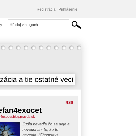
Registrácia
Prihlásenie
y
izácia a tie ostatné veci
RSS
efan4exocet
n4exocet.blog.pravda.sk
Ľudia nevedia čo sa deje a
nevedia ani to, že to
nevedia. (Chomsky)