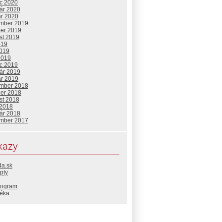
c 2020
uár 2020
ár 2020
mber 2019
ber 2019
st 2019
019
2019
2019
c 2019
uár 2019
ár 2019
mber 2018
ber 2018
st 2018
 2018
uár 2018
mber 2017
kazy
da.sk
pty
rogram
téka