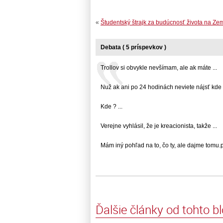
«
Študentský štrajk za budúcnosť života na Ze
Debata ( 5 príspevkov )
Trollov si obvykle nevšímam, ale ak máte ...
Nuž ak ani po 24 hodinách neviete nájsť kde .
Kde ? ...
Verejne vyhlásil, že je kreacionista, takže ...
Mám iný pohľad na to, čo ty, ale dajme tomu.pre
Ďalšie články od tohto b