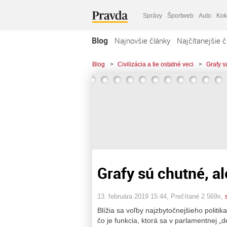
Správy
Športweb
Auto
Kok
Blog
Najnovšie články
Najčítanejšie č
Blog
>
Civilizácia a tie ostatné veci
>
Grafy s
Grafy sú chutné, a
13. februára 2019 15:44
, Prečítané 2 569x,
Blížia sa voľby najzbytočnejšieho politi
čo je funkcia, ktorá sa v parlamentnej „d