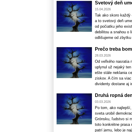
Svetový deň um
15.04.2026
Tak ako skoro každý 
a to svetový deň um
od počiatku jeho exis
debilitou a snahou o 
odlišujeme od zbytku [
Prečo treba bom
28.03.2026
Od veľkého nasratia 
uplynul už nejaký te
ešte stále neklania c
ziskov. A čím sa viac
dividenty dostane aj in
Druhá ropná dem
03.03.2026
Po tom, ako najlepší,
sveta urobil demokrac
Grónsku, ľudstvo si m
toto konkrétne prasa
patrí jemu, lebo je najl