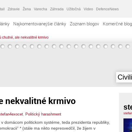
tail
Zdravie
Žena
Varecha
Záhrada
Užitočná
Video
DefenceNews
lánky
Najkomentovanejšie články
Zoznam blogov
Komerčné blog
ú chutné, ale nekvalitné krmivo
Civil
le nekvalitné krmivo
st
stefa
stefan4exocet
,
Politický harashment
ka v domácom politickom systéme, teda prezidenta republiky,
emokracii“ * (stále ma nikto nepresvedčil, že žijem v