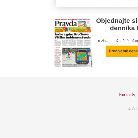
Objednajte si
denníka 
a získajte užitočné inf
Predplatné denn
Kontakty
© OUR