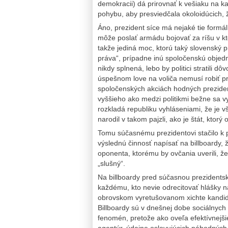
demokracii) dá prirovnať k vešiaku na ka
pohybu, aby presviedčala okoloidúcich,
Áno, prezident síce má nejaké tie formáln
môže poslať armádu bojovať za ríšu v kto
takže jediná moc, ktorú taký slovenský p
práva“, prípadne inú spoločenskú objed
nikdy splnená, lebo by politici stratili dô
úspešnom love na voliča nemusí robiť p
spoločenských akciách hodných prezide
vyššieho ako medzi politikmi bežne sa v
rozkladá republiku vyhláseniami, že je v
narodil v takom pajzli, ako je štát, ktorý 
Tomu súčasnému prezidentovi stačilo k p
výslednú činnosť napísať na billboardy, 
oponenta, ktorému by ovčania uverili, že
„slušný“.
Na billboardy pred súčasnou prezident
každému, kto nevie odrecitovať hlášky n
obrovskom vyretušovanom xichte kandidá
Billboardy sú v dnešnej dobe sociálnych 
fenomén, pretože ako oveľa efektívnejši
agentúr, údajne oslovujúcich náhodných