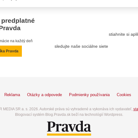
 predplatné
Pravda
stiahnite si ap
ormácie na každý deň
sledujte naše sociálne siete
íka Pravda
Reklama
Otázky a odpovede
Podmienky používania
Cookies
 MEDIA SR a. s. 2026. Autorské práva sú vyhradené a vykonáva ich vydavateľ,
via
Blogovací systém Blog.Pravda.sk beží na technológií Wordpress.