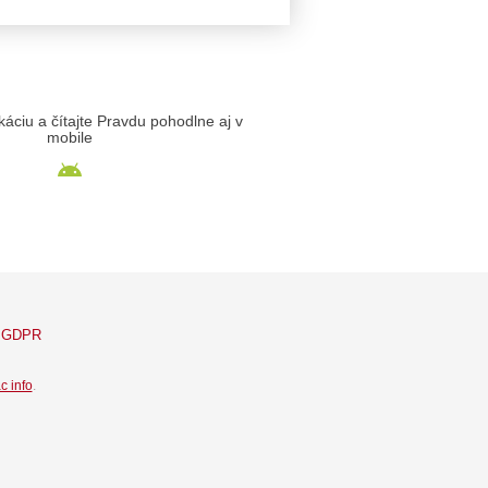
likáciu a čítajte Pravdu pohodlne aj v
mobile
GDPR
c info
.