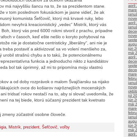
ov má najvyššiu šancu na to, že sa prezidentom stane.
apríl
mare
 že v tom poslednom fokusáckom je jasne vidieť, že ak
janu
nusný komunista Šefčovič, ktorý má krvavé ruky, lebo
nove
apríl
ádom nevyhrá kreacionistický „vedec“ Mistrík, ktorý vás
janu
Boh, ktorý vás pred 6000 rokmi stvoril z prachu, prípadne
dece
nove
grafoch v časoch, keď ešte nešlo o koryto pohyboval na
sept
že nie je dostatočne centristicky „liberálny“, ani nie je
augu
a treba postaviť a aktivizovať sa vo volení menšieho za,
jún 
máj 
rý urobil strašnú chybu a to takú, že potencionálnemu
apríl
 reprezentatívna funkcia a jednoducho nikto z kandidátov
dece
sept
teda bol tak úprimný, až mi to pripomína moju vlastnú
dece
mare
febr
okov a od doby rozprávok o malom Švajčiarsku sa nijako
janu
nove
 lákajúcich ovce do košiarov najrôznejších mocenských
októ
ani tridsať rokov nestačí na to, aby si slovač uvedomila, že
júl 2
ní na tej biede, ktorú súčasný prezident tak kvetnato
jún 
máj 
mare
febr
ej zmeny zúčastniť osobne človeče.
janu
augu
jún 
gia
,
Mistrík
,
prezident
,
Šefčovič
,
voľby
máj 
apríl