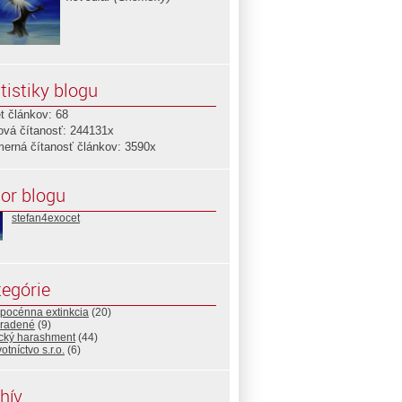
tistiky blogu
t článkov: 68
ová čítanosť: 244131x
merná čítanosť článkov: 3590x
or blogu
stefan4exocet
egórie
opocénna extinkcia
(20)
radené
(9)
ický harashment
(44)
otníctvo s.r.o.
(6)
hív