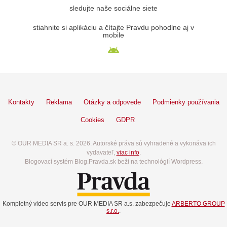
sledujte naše sociálne siete
stiahnite si aplikáciu a čítajte Pravdu pohodlne aj v
mobile
Kontakty
Reklama
Otázky a odpovede
Podmienky používania
Cookies
GDPR
© OUR MEDIA SR a. s. 2026. Autorské práva sú vyhradené a vykonáva ich
vydavateľ,
viac info
.
Blogovací systém Blog.Pravda.sk beží na technológií Wordpress.
Kompletný video servis pre OUR MEDIA SR a.s. zabezpečuje
ARBERTO GROUP
s.r.o.
.