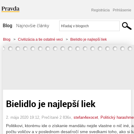
Registrácia
Prihlásenie
Blog
Najnovšie články
Najčítanejšie články
Blog
>
Civilizácia a tie ostatné veci
>
Bielidlo je najlepší liek
Najkomentovanejšie články
Zoznam blogov
Komerčné blogy
Bielidlo je najlepší liek
2. mája 2020 19:12
, Prečítané 2 836x,
stefan4exocet
,
Politický harashme
Politikovi, ktorému ide o získanie mandátu nejde vlastne o nič iné, 
počtu voličov a v poslednom desaťročí sme svedkami toho, ako si ka