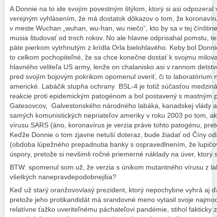
A Donnie na to ide svojím povestným štýlom, ktorý si asi odpozeral
verejným vyhlásením, že má dostatok dôkazov o tom, že koronavírus
v meste Wuchan „wuhan, wu-han, wu niečo“, kto by sa v tej čínštine
musia študovať od troch rokov. No ale hlavne odprisahal pomstu, te
päte pierkom vytrhnutým z krídla Orla bielohlavého. Keby bol Donnie 
to celkom pochopiteľné, že sa chce konečne dostať k svojmu milo
hlavného veliteľa US army, lenže on chalanisko asi v rannom detstve
pred svojím bojovým pokrikom opomenul overiť, či to laboratórium n
americké. Labáčik stupňa ochrany BSL-4 je totiž súčasťou medzin
reakcie proti epidemickým patogénom a bol postavený s mastným 
Gatesovcov, Galvestonského národného labáka, kanadskej vlády a t
samých komunistických nepriateľov ameriky v roku 2003 po tom, ako
vírusu SARS (áno, koronavírus je verzia práve tohto patogénu, pr
Keďže Donnie o tom zjavne netuší doteraz, bude žiadať od Číny od
(obdoba lúpežného prepadnutia banky s ospravedlnením, že lupičoví 
úspory, pretože si nevšimli ročné priemerné náklady na úver, ktorý s
BTW: spomenul som už, že verzia s únikom mutantného vírusu z labo
všetkých nanepravdepodobnejšia?
Keď už starý oranžovovlasý prezident, ktorý nepochybne vyhrá aj ď
pretože jeho protikandidát má srandovné meno vytasil svoje najmocn
relatívne ťažko uveriteľnému páchateľovi pandémie, stihol fakticky 