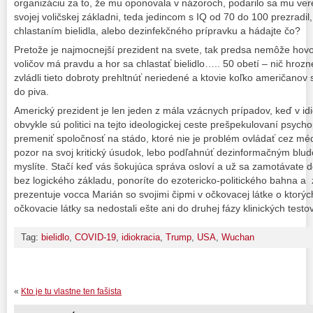
organizáciu za to, že mu oponovala v názoroch, podarilo sa mu ver
svojej voličskej základni, teda jedincom s IQ od 70 do 100 prezradil,
chlastaním bielidla, alebo dezinfekčného prípravku a hádajte čo?
Pretože je najmocnejší prezident na svete, tak predsa nemôže hovor
voličov má pravdu a hor sa chlastať bielidlo….. 50 obetí – nič hrozné
zvládli tieto dobroty prehltnúť neriedené a ktovie koľko američanov 
do piva.
Americký prezident je len jeden z mála vzácnych prípadov, keď v idio
obvykle sú politici na tejto ideologickej ceste prešpekulovaní psych
premeniť spoločnosť na stádo, ktoré nie je problém ovládať cez médi
pozor na svoj kritický úsudok, lebo podľahnúť dezinformačným blud
myslíte. Stačí keď vás šokujúca správa osloví a už sa zamotávate d
bez logického základu, ponoríte do ezotericko-politického bahna a 
prezentuje vocca Marián so svojimi čipmi v očkovacej látke o ktorýc
očkovacie látky sa nedostali ešte ani do druhej fázy klinických testov
Tag:
bielidlo
,
COVID-19
,
idiokracia
,
Trump
,
USA
,
Wuchan
«
Kto je tu vlastne ten fašista