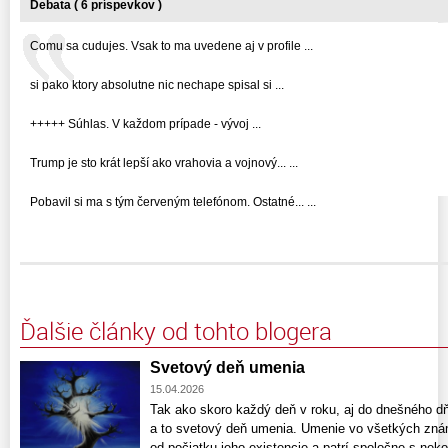
Debata ( 6 príspevkov )
Comu sa cudujes. Vsak to ma uvedene aj v profile ...
si pako ktory absolutne nic nechape spisal si ...
+++++ Súhlas. V každom prípade - vývoj ...
Trump je sto krát lepší ako vrahovia a vojnový... ...
Pobavil si ma s tým červeným telefónom. Ostatné... ...
Ďalšie články od tohto blogera
Svetový deň umenia
15.04.2026
Tak ako skoro každý deň v roku, aj do dnešného dň
a to svetový deň umenia. Umenie vo všetkých zn
od počiatku jeho existencie a patrí spoločne s nek