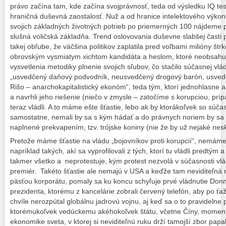
právo začína tam, kde začína svojprávnosť, teda od výsledku IQ tes
hraničná duševná zaostalosť. Nuž a od hranice intelektového výko
svojich základných životných potrieb po priemerných 100 nájdeme p
slušná voličská základňa. Trend oslovovania duševne slabšej časti p
takej obľube, že väčšina politikov zaplatila pred voľbami milióny št
obrovským vysmiatym xichtom kandidáta a heslom, ktoré neobsahuj
vysvetlenia metodiky plnenie svojich sľubov, čo stačilo súčasnej vládn
„usvedčený daňový podvodník, neusvedčený drogový barón, usve
Rišo – anarchokapitalistický ekonóm“, teda tým, ktorí jednohlasne 
a navrhli jeho riešenie (niečo v zmysle – zatočíme s korupciou, prí
teraz vládli. A to máme ešte šťastie, lebo ak by ktorákoľvek so súča
samostatne, nemali by sa s kým hádať a do právnych noriem by sa 
naplnené prekvapením, tzv. trójske koniny (nie že by už nejaké nesk
Pretože máme šťastie na vládu „bojovníkov proti korupcií“, nemáme 
napríklad takých, akí sa vyprofilovali z tých, ktorí tu vládli predtým a
takmer všetko a neprotestuje, kým protest nezvolá v súčasnosti v
premiér. Takéto šťastie ale nemajú v USA a keďže tam neviditeľná 
päsťou korporátu, pomaly sa ku koncu schyľuje prvé vládnutie Don
prezidenta, ktorému z kancelárie zobrali červený telefón, aby po ťaž
chvíle nerozpútal globálnu jadrovú vojnu, aj keď sa o to pravideln
ktorémukoľvek vedúckemu akéhokoľvek štátu, včetne Číny, momentál
ekonomike sveta, v ktorej si neviditeľnú ruku drží tamojší zbor papal