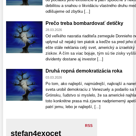
debilitou a snahou o likvidáciu vlastného druhu med
odlišujeme od zbytku [...]
Prečo treba bombardovať detičky
28.03.2026
Od veľkého nasratia riaditeľa zemegule Donnieho 
uplynul už nejaký ten piatok a keďže sa pred jeho
ešte stále neklania celý svet, americký a izraelsk
ziskov. A čím sa viac bojuje, tým sú tie zisky vyš
dividenty dostane aj investor [...]
Druhá ropná demokratizácia roka
03.03.2026
Po tom, ako najlepší, najmúdrejší, najkrajší a nan
sveta urobil demokraciu z Venezuely a podarilo sa 
Grónsku, ľudstvo si myslelo, že sa americké najhla
toto konkrétne prasa má zjavne nadpriemerný apetí
patrí jemu, lebo je najlepší, [...]
RSS
stefan4exocet