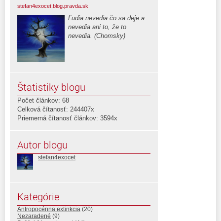
stefan4exocet.blog.pravda.sk
Ľudia nevedia čo sa deje a
nevedia ani to, že to
nevedia. (Chomsky)
Štatistiky blogu
Počet článkov: 68
Celková čítanosť: 244407x
Priemerná čítanosť článkov: 3594x
Autor blogu
stefan4exocet
Kategórie
Antropocénna extinkcia
(20)
Nezaradené
(9)