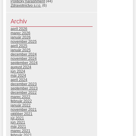
Politický harashment
(44)
Zdravotníctvo s.r.o.
(6)
Archív
apríl 2026
marec 2026
január 2026
november 2025
apríl 2025
január 2025
december 2024
november 2024
september 2024
august 2024
jún 2024
máj 2024
apríl 2024
december 2023
september 2023
december 2022
marec 2022
február 2022
január 2022
november 2021
október 2021
júl 2021
jún 2021
máj 2021
marec 2021
február 2021