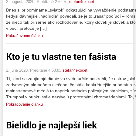
2. augusta 2020, Prečítané 2 629x,
stefan4exocet
Dnes si pripomíname „sviatok“ odkazujúci na vyvraždenie podstatnej
kedysi dávnejšie „nadľudia“ povedali, že je to „rasa“ podľudí – róm
že niečo tak príšerné ako rozhodovanie, ktorý človek je človek a kto
v peci, pretože je […]
Pokračovanie článku
Kto je tu vlastne ten fašista
2. júna 2020, Prečítané 4 683x,
stefan4exocet
Tí, ktorí sa zaujímajú dianie vo svete určite postrehli, že ostrov „s
zadymeným plameňom niečoho, čo stále konkrétnejšie pripomína za
mainstreamové médiá to napriek horiacim policajným staniciam, 
Trumpovi v bunkri stále nazývajú protestnými zhromaždeniami. To, 
Pokračovanie článku
Bielidlo je najlepší liek