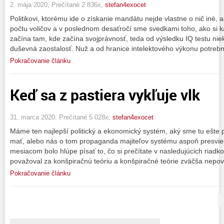
2. mája 2020, Prečítané 2 836x,
stefan4exocet
Politikovi, ktorému ide o získanie mandátu nejde vlastne o nič iné, 
počtu voličov a v poslednom desaťročí sme svedkami toho, ako si ka
začína tam, kde začína svojprávnosť, teda od výsledku IQ testu nie
duševná zaostalosť. Nuž a od hranice intelektového výkonu potreb
Pokračovanie článku
Keď sa z pastiera vykľuje vlk
31. marca 2020, Prečítané 5 028x,
stefan4exocet
Máme ten najlepší politický a ekonomický systém, aký sme tu ešt
mať, alebo nás o tom propaganda majiteľov systému aspoň presvied
mesiacom bolo hlúpe písať to, čo si prečítate v nasledujúcich riad
považoval za konšpiračnú teóriu a konšpiračné teórie zväčša nepo
Pokračovanie článku