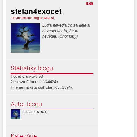
RSS
stefan4exocet
stefan4exocet.blog.pravda.sk
Ľudia nevedia čo sa deje a
nevedia ani to, že to
nevedia. (Chomsky)
Štatistiky blogu
Počet článkov: 68
Celková čítanosť: 244424x
Priemerná čítanosť článkov: 3594x
Autor blogu
stefan4exocet
Kategórie