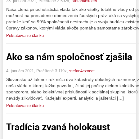
23. januára 2021, Prečítané 2 592x,
stefan4exocet
Naša ctená pinochetistická vláda tak ako všetky totalitné vlády od 
možnosť na presadenie obmedzenia ľudských práv, aká sa vyskytuj
pretože keď sa 99% spoločnosti nestrachuje o svoju budúcu existenc
úpravy zákonov, ktorými vláda akože pomáha samostatne zárobko
Pokračovanie článku
Ako sa nám spoločnosť zjašila
4. januára 2021, Prečítané 3 119x,
stefan4exocet
Slovensko už takmer rok ničia dve katastrofy obludných rozmerov, z
naša vláda o ktorej ťažko povedať, či sú jej počiny dielom kolektívnej
sponzorom, alebo kolektívnej príslušnosti k sociálnej skupine, ktorú
navždy zlikvidovať. Kadejakí experti, analytici a jašteráci […]
Pokračovanie článku
Tradícia zvaná holokaust