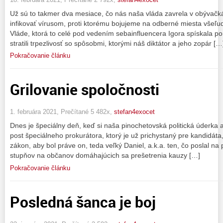
Už sú to takmer dva mesiace, čo nás naša vláda zavrela v obývač
infikovať vírusom, proti ktorému bojujeme na odberné miesta všeľ
Vláde, ktorá to celé pod vedením sebainfluencera Igora spískala po
stratili trpezlivosť so spôsobmi, ktorými náš diktátor a jeho zopár […
Pokračovanie článku
Grilovanie spoločnosti
1. februára 2021, Prečítané 5 482x,
stefan4exocet
Dnes je špeciálny deň, keď si naša pinochetovská politická úderka 
post špeciálneho prokurátora, ktorý je už prichystaný pre kandidáta
zákon, aby bol práve on, teda veľký Daniel, a.k.a. ten, čo poslal na
stupňov na občanov domáhajúcich sa prešetrenia kauzy […]
Pokračovanie článku
Posledná šanca je boj