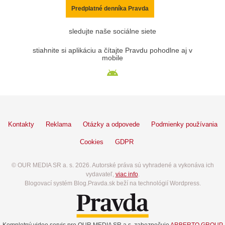
Predplatné denníka Pravda
sledujte naše sociálne siete
stiahnite si aplikáciu a čítajte Pravdu pohodlne aj v
mobile
Kontakty
Reklama
Otázky a odpovede
Podmienky používania
Cookies
GDPR
© OUR MEDIA SR a. s. 2026. Autorské práva sú vyhradené a vykonáva ich
vydavateľ,
viac info
.
Blogovací systém Blog.Pravda.sk beží na technológií Wordpress.
Kompletný video servis pre OUR MEDIA SR a.s. zabezpečuje
ARBERTO GROUP