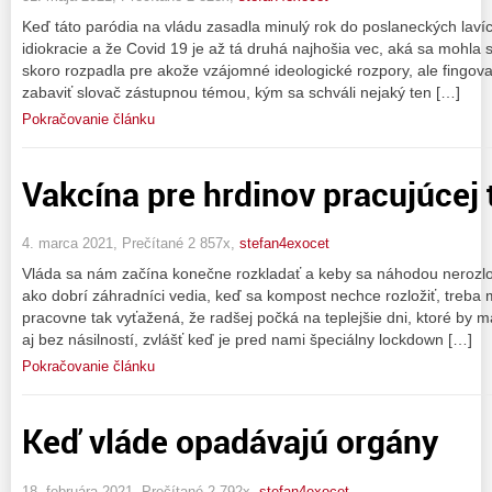
Keď táto paródia na vládu zasadla minulý rok do poslaneckých lavíc,
idiokracie a že Covid 19 je až tá druhá najhošia vec, aká sa mohla s
skoro rozpadla pre akože vzájomné ideologické rozpory, ale fingova
zabaviť slovač zástupnou témou, kým sa schváli nejaký ten […]
Pokračovanie článku
Vakcína pre hrdinov pracujúcej 
4. marca 2021, Prečítané 2 857x,
stefan4exocet
Vláda sa nám začína konečne rozkladať a keby sa náhodou nerozlož
ako dobrí záhradníci vedia, keď sa kompost nechce rozložiť, treba 
pracovne tak vyťažená, že radšej počká na teplejšie dni, ktoré by 
aj bez násilností, zvlášť keď je pred nami špeciálny lockdown […]
Pokračovanie článku
Keď vláde opadávajú orgány
18. februára 2021, Prečítané 2 792x,
stefan4exocet