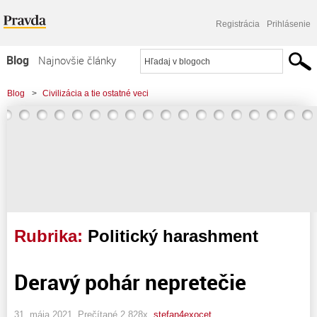
Registrácia
Prihlásenie
Blog
Najnovšie články
Najčítanejšie články
Blog
>
Civilizácia a tie ostatné veci
Najkomentovanejšie články
Zoznam blogov
Komerčné blogy
Rubrika:
Politický harashment
Deravý pohár nepretečie
31. mája 2021, Prečítané 2 828x,
stefan4exocet